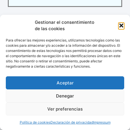
octubre 27, 2025
By
Equipo de Redacción
Gestionar el consentimiento
de las cookies
Comparte este post:
Para ofrecer las mejores experiencias, utilizamos tecnologías como las
cookies para almacenar y/o acceder a la información del dispositivo. El
consentimiento de estas tecnologías nos permitirá procesar datos como
el comportamiento de navegación o las identificaciones únicas en este
sitio. No consentir o retirar el consentimiento, puede afectar
negativamente a ciertas características y funciones.
Aceptar
Posts Relacionados
Denegar
Ver preferencias
Política de cookies
Declaración de privacidad
Impressum